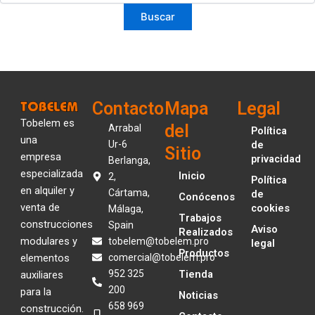
Contacto
Mapa
Legal
Tobelem es
del
Arrabal
Política
una
Ur-6
de
Sitio
empresa
privacidad
Berlanga,
especializada
Inicio
2,
Política
en alquiler y
Cártama,
de
Conócenos
venta de
cookies
Málaga,
Trabajos
construcciones
Spain
Aviso
Realizados
modulares y
tobelem@tobelem.pro
legal
Productos
elementos
comercial@tobelem.pro
952 325
Tienda
auxiliares
200
para la
Noticias
658 969
construcción.