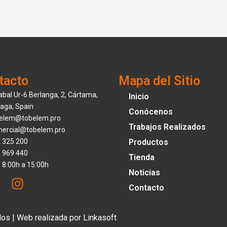
tacto
Mapa del Sitio
abal Ur-6 Berlanga, 2, Cártama,
Inicio
aga, Spain
Conócenos
elem@tobelem.pro
Trabajos Realizados
ercial@tobelem.pro
 325 200
Productos
 969 440
Tienda
: 8:00h a 15:00h
Noticias
I
n
Contacto
s
t
s | Web realizada por
Linkasoft