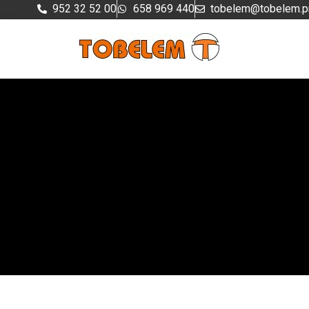
Ir
952 32 52 00
658 969 440
tobelem@tobelem.p
al
contenido