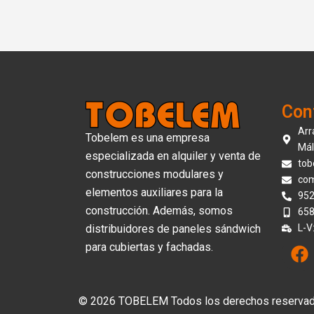
Con
Arr
Tobelem es una empresa
Mál
especializada en alquiler y venta de
tob
construcciones modulares y
com
elementos auxiliares para la
952
construcción. Además, somos
658
distribuidores de paneles sándwich
L-V
F
para cubiertas y fachadas.
a
c
e
© 2026 TOBELEM Todos los derechos reservado