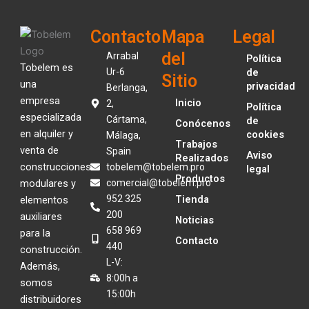
Contacto
Mapa
Legal
del
Arrabal
Política
Tobelem es
Ur-6
de
Sitio
una
privacidad
Berlanga,
empresa
Inicio
2,
Política
especializada
Cártama,
de
Conócenos
en alquiler y
cookies
Málaga,
Trabajos
venta de
Spain
Aviso
Realizados
construcciones
tobelem@tobelem.pro
legal
Productos
modulares y
comercial@tobelem.pro
952 325
Tienda
elementos
200
auxiliares
Noticias
658 969
para la
Contacto
440
construcción.
L-V:
Además,
8:00h a
somos
15:00h
distribuidores