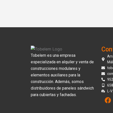
Con
Tobelem es una empresa
Arr
especializada en alquiler y venta de
Mál
tob
construcciones modulares y
com
elementos auxiliares para la
952
construcción. Además, somos
658
distribuidores de paneles sándwich
L-V
para cubiertas y fachadas.
F
a
c