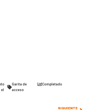
nto
Garita de
Completado
 el
acceso
SIGUIENTE