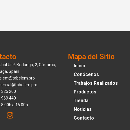
tacto
Mapa del Sitio
abal Ur-6 Berlanga, 2, Cártama,
Inicio
aga, Spain
Conócenos
elem@tobelem.pro
Trabajos Realizados
ercial@tobelem.pro
 325 200
Productos
 969 440
Tienda
: 8:00h a 15:00h
Noticias
I
n
Contacto
s