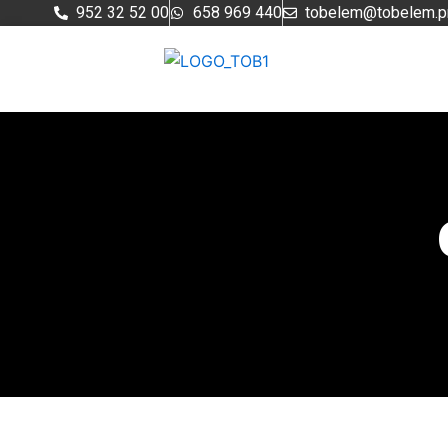
Ir
952 32 52 00
658 969 440
tobelem@tobelem.p
al
contenido