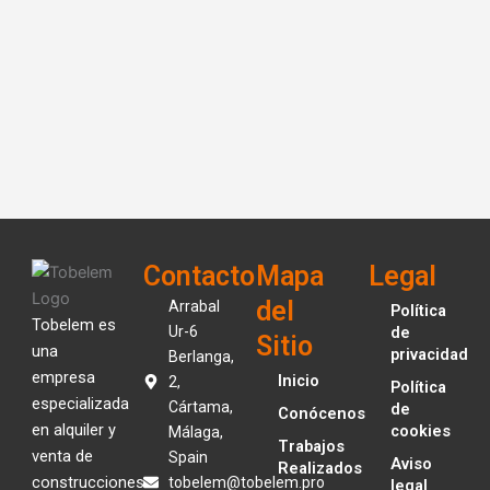
Contacto
Mapa
Legal
del
Arrabal
Política
Tobelem es
Ur-6
de
Sitio
una
privacidad
Berlanga,
empresa
Inicio
2,
Política
especializada
Cártama,
de
Conócenos
en alquiler y
cookies
Málaga,
Trabajos
venta de
Spain
Aviso
Realizados
construcciones
tobelem@tobelem.pro
legal