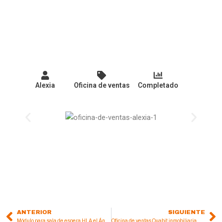
Alexia
Oficina de ventas
Completado
ANTERIOR
SIGUIENTE
Prev
Ne
Módulo para sala de espera HLA el Ángel
Oficina de ventas Quabit inmobiliaria Mijas