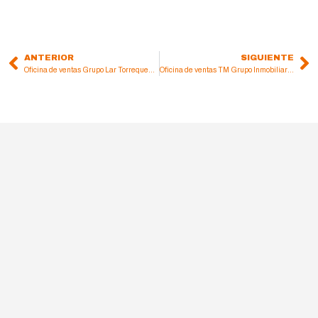
ANTERIOR
SIGUIENTE
Prev
Ne
Oficina de ventas Grupo Lar Torrequebrada Benalmádena
Oficina de ventas TM Grupo Inmobiliario Estepona