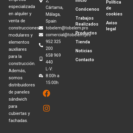
Inicio
2,
Política
especializada
Cártama,
de
Conócenos
en alquiler y
cookies
Málaga,
Trabajos
venta de
Spain
Aviso
Realizados
construcciones
tobelem@tobelem.pro
legal
Productos
modulares y
comercial@tobelem.pro
952 325
Tienda
elementos
200
auxiliares
Noticias
658 969
para la
Contacto
440
construcción.
L-V:
Además,
8:00h a
somos
15:00h
distribuidores
F
I
de paneles
a
n
sándwich
c
s
para
e
t
cubiertas y
b
a
fachadas.
o
g