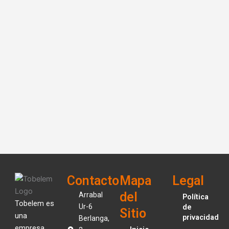
Contacto
Mapa
Legal
del
Arrabal
Política
Tobelem es
Ur-6
de
Sitio
una
privacidad
Berlanga,
empresa