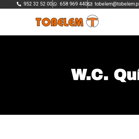
Ir
952 32 52 00
658 969 440
tobelem@tobelem.p
al
contenido
W.C. Qu