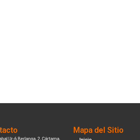
tacto
Mapa del Sitio
abal Ur-6 Berlanga, 2, Cártama,
Inicio