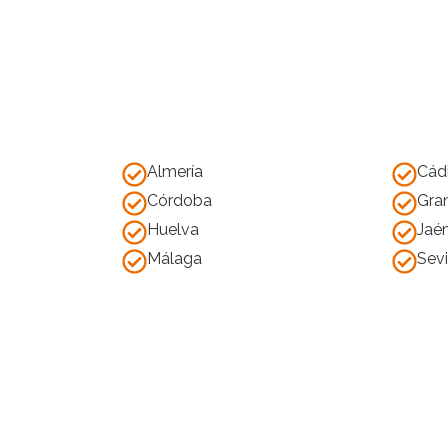
Almería
Cád
Córdoba
Gra
Huelva
Jaé
Málaga
Sevi