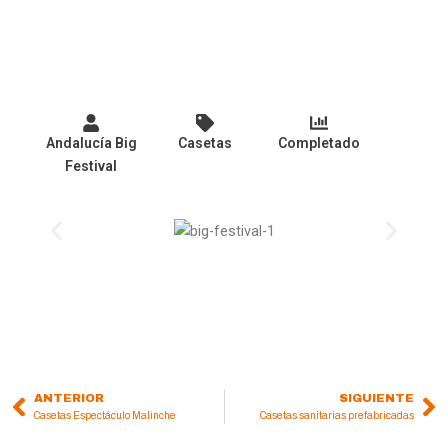
Andalucía Big
Casetas
Completado
Festival
ANTERIOR
SIGUIENTE
Prev
Ne
Casetas Espectáculo Malinche
Casetas sanitarias prefabricadas