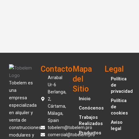
Contacto
Mapa
Legal
del
Arrabal
Política
Tobelem es
Ur-6
de
Sitio
una
privacidad
Berlanga,
empresa
Inicio
2,
Política
especializada
Cártama,
de
Conócenos
en alquiler y
cookies
Málaga,
Trabajos
venta de
Spain
Aviso
Realizados
construcciones
tobelem@tobelem.pro
legal
Productos
modulares y
comercial@tobelem.pro