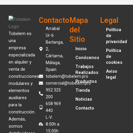
Contacto
Mapa
Legal
del
Arrabal
Política
Tobelem es
Ur-6
de
Sitio
una
privacidad
Berlanga,
empresa
Inicio
2,
Política
especializada
Cártama,
de
Conócenos
en alquiler y
cookies
Málaga,
Trabajos
venta de
Spain
Aviso
Realizados
construcciones
tobelem@tobelem.pro
legal
Productos
modulares y
comercial@tobelem.pro
952 325
Tienda
elementos
200
auxiliares
Noticias
658 969
para la
Contacto
440
construcción.
L-V:
Además,
8:00h a
somos
15:00h