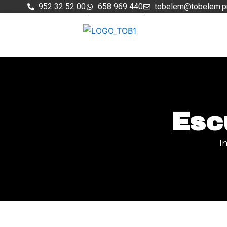
Ir
952 32 52 00
658 969 440
tobelem@tobelem.p
al
contenido
Esc
In