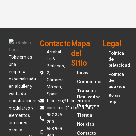
Contacto
Mapa
Legal
del
Arrabal
Política
Tobelem es
Ur-6
de
Sitio
una
privacidad
Berlanga,
empresa
Inicio
2,
Política
especializada
Cártama,
de
Conócenos
en alquiler y
cookies
Málaga,
Trabajos
venta de
Spain
Aviso
Realizados
construcciones
tobelem@tobelem.pro
legal
Productos
modulares y
comercial@tobelem.pro
952 325
Tienda
elementos
200
auxiliares
Noticias
658 969
para la
Contacto
440