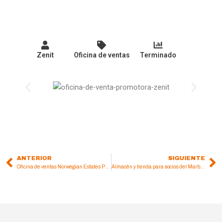
Zenit
Oficina de ventas
Terminado
ANTERIOR
SIGUIENTE
Prev
Ne
Oficina de ventas Norwegian Estates Puerto Banús
Almacén y tienda para socios del Marbella Basket