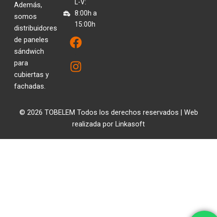
L-V:
Además,
8:00h a
somos
15:00h
distribuidores
F
I
de paneles
a
n
sándwich
c
s
para
e
t
cubiertas y
b
a
fachadas.
o
g
o
r
© 2026 TOBELEM Todos los derechos reservados | Web
k
a
realizada por
Linkasoft
m