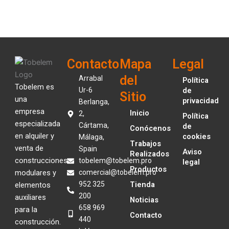
Contacto
Mapa
Legal
del
Arrabal
Política
Tobelem es
Ur-6
de
Sitio
una
privacidad
Berlanga,
empresa
Inicio
2,
Política
especializada
Cártama,
de
Conócenos
en alquiler y
cookies
Málaga,
Trabajos
venta de
Spain
Aviso
Realizados
construcciones
tobelem@tobelem.pro
legal
Productos
modulares y
comercial@tobelem.pro
952 325
Tienda
elementos
200
auxiliares
Noticias
658 969
para la
Contacto
440
construcción.