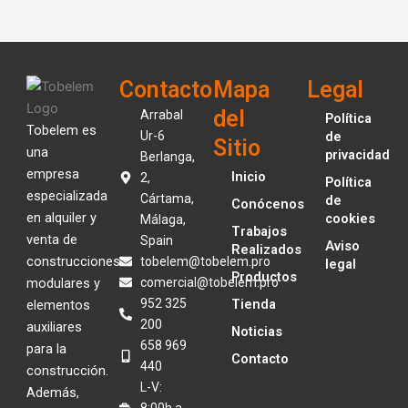
Contacto
Mapa
Legal
del
Arrabal
Política
Tobelem es
Ur-6
de
Sitio
una
privacidad
Berlanga,
empresa
Inicio
2,
Política
especializada
Cártama,
de
Conócenos
en alquiler y
cookies
Málaga,
Trabajos
venta de
Spain
Aviso
Realizados
construcciones
tobelem@tobelem.pro
legal
Productos
modulares y
comercial@tobelem.pro
952 325
Tienda
elementos
200
auxiliares
Noticias
658 969
para la
Contacto
440
construcción.
L-V:
Además,
8:00h a