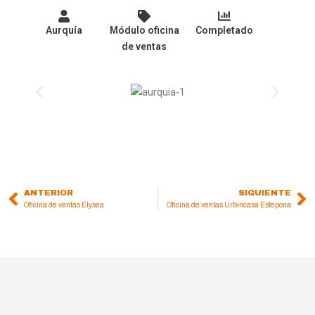
Aurquía
Módulo oficina
Completado
de ventas
ANTERIOR
SIGUIENTE
Prev
Ne
Oficina de ventas Elysea
Oficina de ventas Urbincasa Estepona