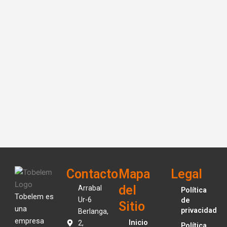
Contacto
Mapa
Legal
del
Arrabal
Política
Tobelem es
Ur-6
de
Sitio
una
privacidad
Berlanga,
empresa
Inicio
2,
Política