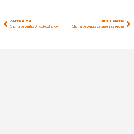
ANTERIOR
SIGUIENTE
Prev
Ne
Oficina de ventas Onyx Sotogrande
Oficina de ventas Cassia en Estepona