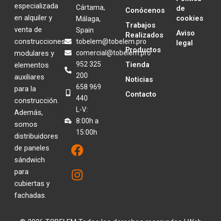
especializada
Cártama,
de
Conócenos
en alquiler y
cookies
Málaga,
Trabajos
venta de
Spain
Aviso
Realizados
construcciones
tobelem@tobelem.pro
legal
Productos
modulares y
comercial@tobelem.pro
952 325
Tienda
elementos
200
auxiliares
Noticias
658 969
para la
Contacto
440
construcción.
L-V:
Además,
8:00h a
somos
15:00h
distribuidores
F
I
de paneles
a
n
sándwich
c
s
para
e
t
cubiertas y
b
a
fachadas.
o
g
o
r